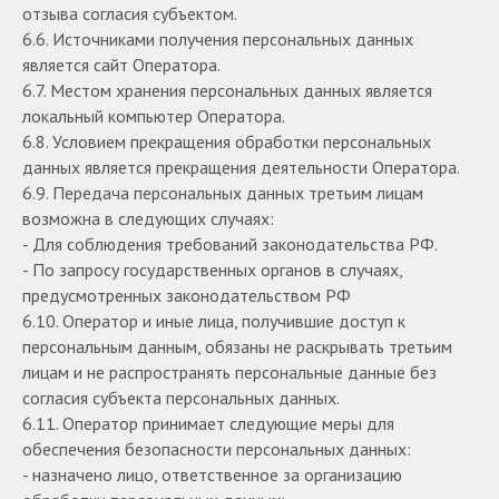
отзыва согласия субъектом.
6.6. Источниками получения персональных данных
является сайт Оператора.
6.7. Местом хранения персональных данных является
локальный компьютер Оператора.
6.8. Условием прекращения обработки персональных
данных является прекращения деятельности Оператора.
6.9. Передача персональных данных третьим лицам
возможна в следующих случаях:
- Для соблюдения требований законодательства РФ.
- По запросу государственных органов в случаях,
предусмотренных законодательством РФ
6.10. Оператор и иные лица, получившие доступ к
персональным данным, обязаны не раскрывать третьим
лицам и не распространять персональные данные без
согласия субъекта персональных данных.
6.11. Оператор принимает следующие меры для
обеспечения безопасности персональных данных:
- назначено лицо, ответственное за организацию