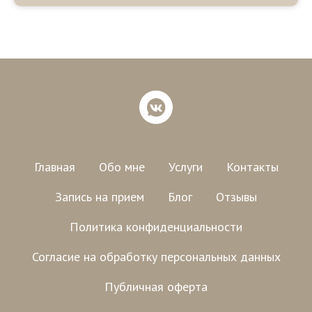
Главная
Обо мне
Услуги
Контакты
Запись на прием
Блог
Отзывы
Политика конфиденциальности
Согласие на обработку персональных данных
Публичная оферта