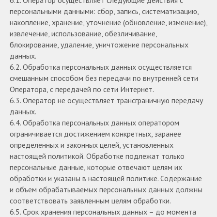
6.1. Оператор осуществляет следующие действия с
персональными данными: сбор, запись, систематизацию,
накопление, хранение, уточнение (обновление, изменение),
извлечение, использование, обезличивание,
блокирование, удаление, уничтожение персональных
данных.
6.2. Обработка персональных данных осуществляется
смешанным способом без передачи по внутренней сети
Оператора, с передачей по сети Интернет.
6.3. Оператор не осуществляет трансграничную передачу
данных.
6.4. Обработка персональных данных оператором
ограничивается достижением конкретных, заранее
определенных и законных целей, установленных
настоящей политикой. Обработке подлежат только
персональные данные, которые отвечают целям их
обработки и указаны в настоящей политике. Содержание
и объем обрабатываемых персональных данных должны
соответствовать заявленным целям обработки.
6.5. Срок хранения персональных данных – до момента