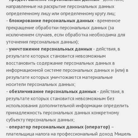
направленные на раскрытие персональных данных
определенному лицу или определенному кругу лиц;
-
блокирование персональных данных
- временное
прекращение обработки персональных данных (за
исключением случаев, если обработка необходима для
уточнения персональных данных);
-
уничтожение персональных данных
- действия, в
результате которых становится невозможным
восстановить содержание персональных данных в
информационной системе персональных данных и (или) в
результате которых уничтожаются материальные
носители персональных данных;
-
обезличивание персональных данных
- действия, в
результате которых становится невозможным без
использования дополнительной информации определить
принадлежность персональных данных конкретному
субъекту персональных данных;
-
оператор персональных данных (оператор)
–
плательщица налога на профессиональный доход Мишель