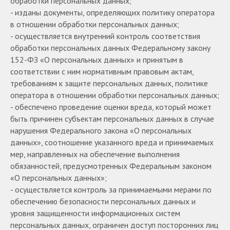
обработки персональных данных;
- изданы документы, определяющих политику оператора
в отношении обработки персональных данных;
- осуществляется внутренний контроль соответствия
обработки персональных данных Федеральному закону
152-ФЗ «О персональных данных» и принятым в
соответствии с ним нормативным правовым актам,
требованиям к защите персональных данных, политике
оператора в отношении обработки персональных данных;
- обеспечено проведение оценки вреда, который может
быть причинен субъектам персональных данных в случае
нарушения Федерального закона «О персональных
данных», соотношение указанного вреда и принимаемых
мер, направленных на обеспечение выполнения
обязанностей, предусмотренных Федеральным законом
«О персональных данных»;
- осуществляется контроль за принимаемыми мерами по
обеспечению безопасности персональных данных и
уровня защищенности информационных систем
персональных данных, ограничен доступ посторонних лиц