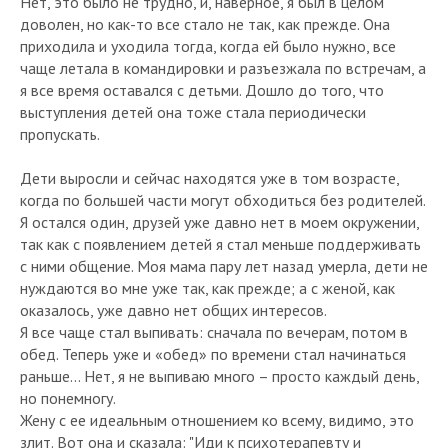
Нет, это было не трудно, и, наверное, я был в целом
доволен, но как-то все стало не так, как прежде. Она
приходила и уходила тогда, когда ей было нужно, все
чаще летала в командировки и разъезжала по встречам, а
я все время оставался с детьми. Дошло до того, что
выступления детей она тоже стала периодически
пропускать.
Дети выросли и сейчас находятся уже в том возрасте,
когда по большей части могут обходиться без родителей.
Я остался один, друзей уже давно нет в моем окружении,
так как с появлением детей я стал меньше поддерживать
с ними общение. Моя мама пару лет назад умерла, дети не
нуждаются во мне уже так, как прежде; а с женой, как
оказалось, уже давно нет общих интересов.
Я все чаще стал выпивать: сначала по вечерам, потом в
обед. Теперь уже и «обед» по времени стал начинаться
раньше... Нет, я не выпиваю много – просто каждый день,
но понемногу.
Жену с ее идеальным отношением ко всему, видимо, это
злит. Вот она и сказала: "Иди к психотерапевту и